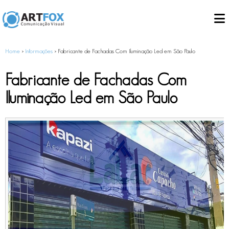
Início
Home
>
Informações
>
Fabricante de Fachadas Com Iluminação Led em São Paulo
Sobre
+
Serviços
Fabricante de Fachadas Com
Fachadas em ACM
Clientes
Iluminação Led em São Paulo
Comunicação Interna
Cidade Limpa
+
Letras Caixa
Contato
Acrílico
Luminosos
.
PVC
Placas
Chapa Galvanizada
Totens
Luminosa
Adesivagem
Inox
Sinalização