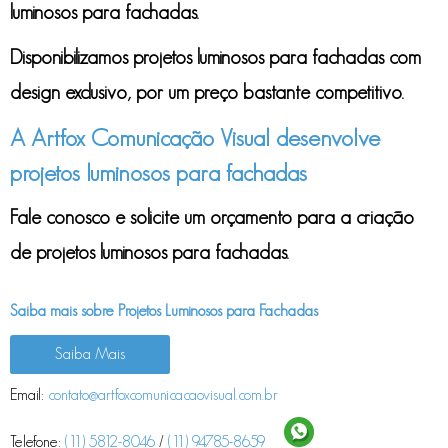
luminosos para fachadas
.
Disponibilizamos
projetos luminosos para fachadas
com
design exclusivo, por um preço bastante competitivo.
A Artfox Comunicação Visual desenvolve
projetos luminosos para fachadas
Fale conosco e solicite um orçamento para a criação
de
projetos luminosos para fachadas
.
Saiba mais sobre Projetos Luminosos para Fachadas
Saiba Mais
Email:
contato@artfoxcomunicacaovisual.com.br
Telefone:
(11) 5812-8046
/
(11) 94785-8659